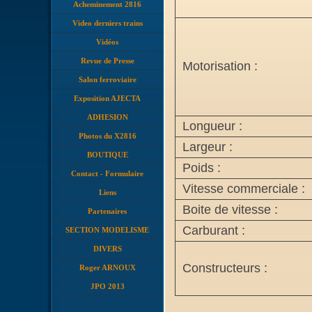
Acheminement 2816
Video derniers trains
Vidéos
Revue de Presse
Motorisation :
Salon ferroviaire
Exposition AJECTA
ADHESION
Longueur :
Photos du X2816
Largeur :
BOUTIQUE
Poids :
Contact - Formulaire
Vitesse commerciale :
Liens
Boite de vitesse :
Partenaires
Carburant :
SECTION MODELISME
DIVERS
Constructeurs :
Roger ARNOUX
JPO 2013