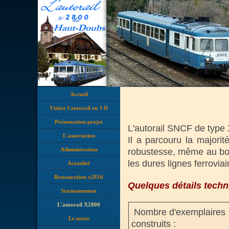
Accueil
Visitez l'autorail en 3 D
Présentation projet
L'autorail SNCF de type 
L'association
Il a parcouru la majorit
Administration
robustesse, même au bout 
les dures lignes ferrovi
Actualité
Restauration x2816
Q
uelques détails techn
Stationnement
L'autorail X2800
Nombre d'exemplaires
Le notre
construits :